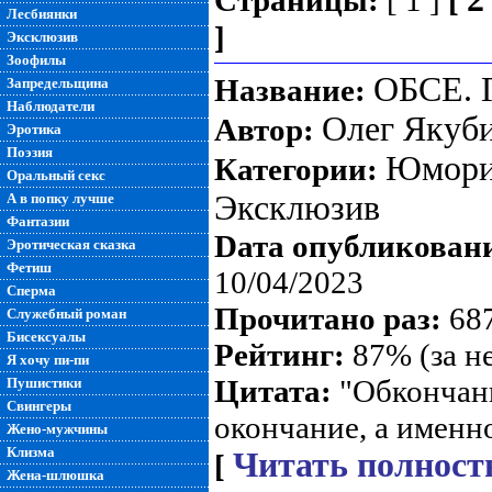
Страницы:
[ 1 ]
[
Лесбиянки
]
Эксклюзив
Зоофилы
ОБСЕ. Г
Название:
Запредельщина
Наблюдатели
Олег Якуб
Автор:
Эротика
Поэзия
Юмори
Категории:
Оральный секс
Эксклюзив
А в попку лучше
Фантазии
Dата опубликован
Эротическая сказка
Фетиш
10/04/2023
Сперма
Прочитано раз:
687
Служебный роман
Бисексуалы
Рейтинг:
87% (за н
Я хочу пи-пи
Цитата:
"Обкончани
Пушистики
Свингеры
окончание, а именно
Жено-мужчины
Клизма
Читать полност
[
Жена-шлюшка