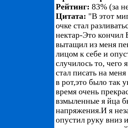
Рейтинг:
83% (за н
Цитата:
"В этот миг
очке стал разливат
нектар-Это кончил
вытащил из меня пе
лицом к себе и опус
случилось то, чего
стал писать на меня
в рот,это было так 
время очень прекра
взмыленные я йца б
напряжения.И я нез
опустил руку вниз и