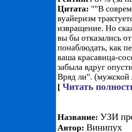
Цитата:
""В соврем
вуайеризм трактует
извращение. Но скаж
вы бы отказались от
понаблюдать, как пе
ваша красавица-сос
забыла вдруг опуст
Вряд ли". (мужской 
Читать полност
[
УЗИ пр
Название:
Винипух
Автор: