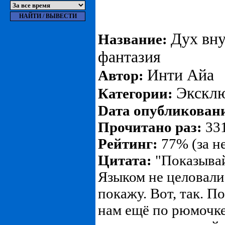
Дух вну
Название:
фантазия
Инти Айа
Автор:
Экскл
Категории:
Dата опубликован
Прочитано раз:
331
Рейтинг:
77% (за н
Цитата:
"Показывай
Языком не целовалис
покажу. Вот, так. 
нам ещё по рюмочке