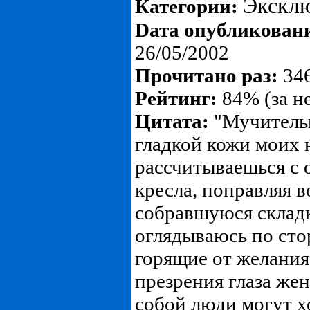
Экскл
Категории:
Dата опубликован
26/05/2002
Прочитано раз:
346
Рейтинг:
84% (за н
Цитата:
"Мучительн
гладкой кожи моих н
рассчитываешься с 
кресла, поправляя в
собравшуюся складк
оглядываюсь по сто
горящие от желания 
презрения глаза же
собой люди могут хо