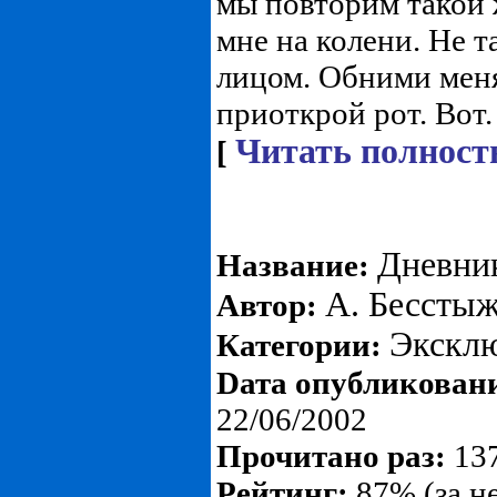
мы повторим такой 
мне на колени. Не т
лицом. Обними мен
приоткрой рот. Вот.
Читать полност
[
Дневник
Название:
А. Бессты
Автор:
Экскл
Категории:
Dата опубликован
22/06/2002
Прочитано раз:
137
Рейтинг:
87% (за н