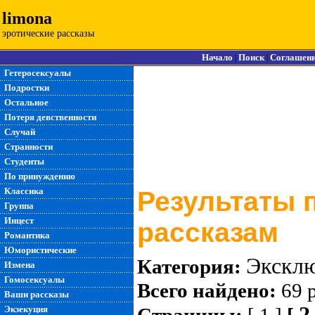
limona
эротические рассказы
Начало
Поиск
Соглашен
|
|
Гетеросексуалы
Подростки
Остальное
Потеря девственности
Случай
Странности
Студенты
По принуждению
Классика
Результаты 
Группа
Инцест
рассказам
Романтика
Юмористические
Экскл
Категория:
Измена
Гомосексуалы
Всего найдено:
69 
Ваши рассказы
2
Экзекуция