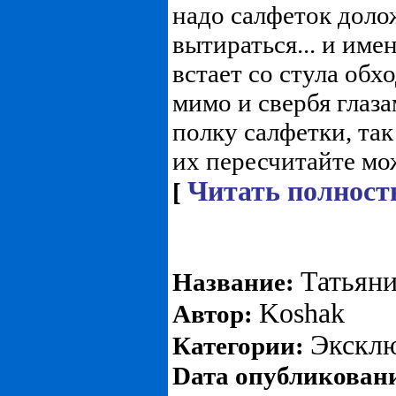
надо салфеток дол
вытираться... и име
встает со стула обх
мимо и свербя глаза
полку салфетки, так 
их пересчитайте може
Читать полност
[
Татьяни
Название:
Koshak
Автор:
Экскл
Категории:
Dата опубликован