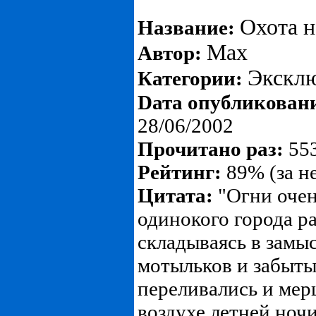
Охота н
Название:
Max
Автор:
Экскл
Категории:
Dата опубликован
28/06/2002
Прочитано раз:
553
Рейтинг:
89% (за н
Цитата:
"Огни очен
одинокого города р
складываясь в замы
мотыльков и забыты
переливались и мер
воздухе летней ночи