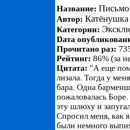
Письмо
Название:
Катёнушка
Автор:
Экскл
Категории:
Dата опубликован
Прочитано раз:
735
Рейтинг:
86% (за н
Цитата:
"А еще пом
лизала. Тогда у мен
бара. Одна барменш
пожаловалась Боре.
эту шлюху и запугал
Спросил меня, как я
были немного выпим