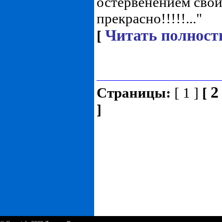
остервенением свой
прекрасно!!!!!..."
Читать полност
[
2
Страницы:
[ 1 ]
[
]