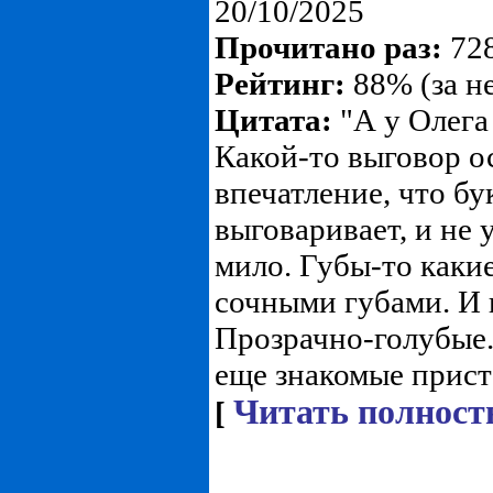
20/10/2025
Прочитано раз:
728
Рейтинг:
88% (за н
Цитата:
"А у Олега
Какой-то выговор о
впечатление, что бу
выговаривает, и не 
мило. Губы-то каки
сочными губами. И г
Прозрачно-голубые.
еще знакомые присто
Читать полност
[