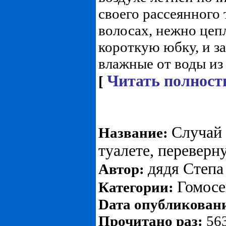
своего рассеянного 
волосах, нежно цепл
короткую юбку, и з
влажные от воды из 
Читать полност
[
Случай 
Название:
туалете, перевер
дядя Степа
Автор:
Гомосе
Категории:
Dата опубликован
Прочитано раз:
563