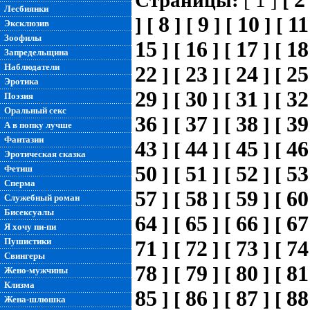
Страницы:
[ 1 ]
[
Лесбиянки
8
9
10
11
]
[
]
[
]
[
]
[
Эксклюзив
Зоофилы
15
16
17
18
]
[
]
[
]
[
Запредельщина
Наблюдатели
22
23
24
25
]
[
]
[
]
[
Эротика
29
30
31
32
]
[
]
[
]
[
Поэзия
Оральный секс
36
37
38
39
]
[
]
[
]
[
А в попку лучше
Фантазии
43
44
45
46
]
[
]
[
]
[
Эротическая сказка
50
51
52
53
Фетиш
]
[
]
[
]
[
Сперма
57
58
59
60
]
[
]
[
]
[
Служебный роман
Бисексуалы
64
65
66
67
]
[
]
[
]
[
Я хочу пи-пи
Пушистики
71
72
73
74
]
[
]
[
]
[
Свингеры
78
79
80
81
]
[
]
[
]
[
Жено-мужчины
Клизма
85
86
87
88
]
[
]
[
]
[
Жена-шлюшка