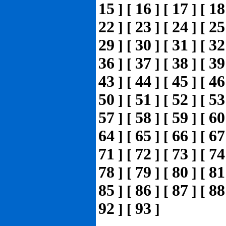
15
16
17
18
]
[
]
[
]
[
22
23
24
25
]
[
]
[
]
[
29
30
31
32
]
[
]
[
]
[
36
37
38
39
]
[
]
[
]
[
43
44
45
46
]
[
]
[
]
[
50
51
52
53
]
[
]
[
]
[
57
58
59
60
]
[
]
[
]
[
64
65
66
67
]
[
]
[
]
[
71
72
73
74
]
[
]
[
]
[
78
79
80
81
]
[
]
[
]
[
85
86
87
88
]
[
]
[
]
[
92
93
]
[
]