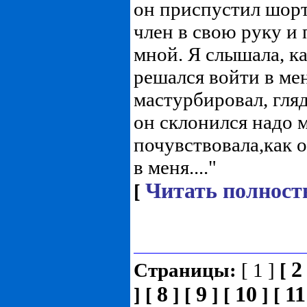
он приспустил шорт
член в свою руку и
мной. Я слышала, ка
решался войти в ме
мастурбировал, гляд
он склонился надо 
почувствовала,как 
в меня...."
Читать полност
[
2
Страницы:
[ 1 ]
[
8
9
10
11
]
[
]
[
]
[
]
[