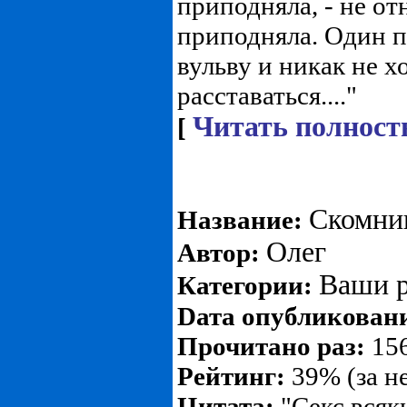
приподняла, - не от
приподняла. Один п
вульву и никак не х
расставаться...."
Читать полност
[
Скомни
Название:
Олег
Автор:
Ваши р
Категории:
Dата опубликован
Прочитано раз:
156
Рейтинг:
39% (за н
Цитата:
"Секс всяки