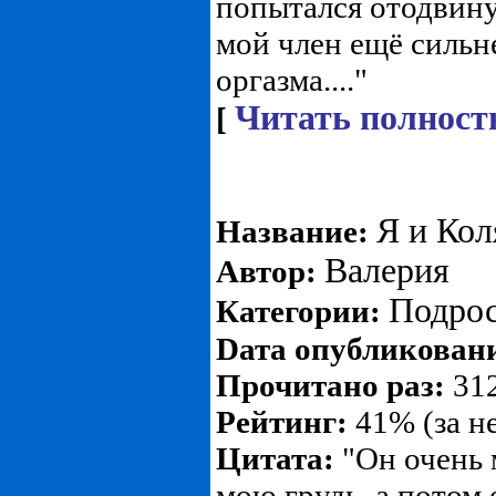
попытался отодвину
мой член ещё сильн
оргазма...."
Читать полност
[
Я и Кол
Название:
Валерия
Автор:
Подро
Категории:
Dата опубликован
Прочитано раз:
312
Рейтинг:
41% (за н
Цитата:
"Он очень 
мою грудь, а потом 