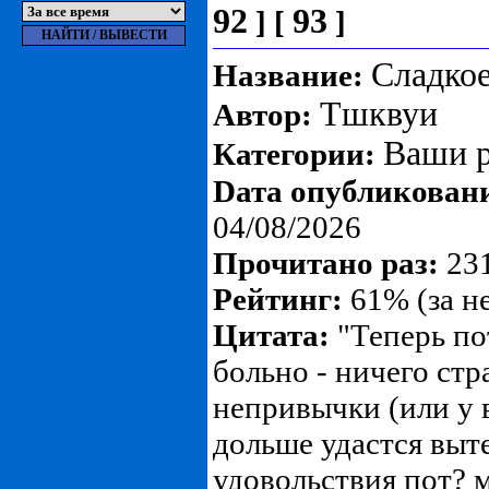
92
93
]
[
]
Сладко
Название:
Тшквуи
Автор:
Ваши р
Категории:
Dата опубликован
04/08/2026
Прочитано раз:
231
Рейтинг:
61% (за н
Цитата:
"Теперь по
больно - ничего стр
непривычки (или у в
дольше удастся выт
удовольствия пот? м