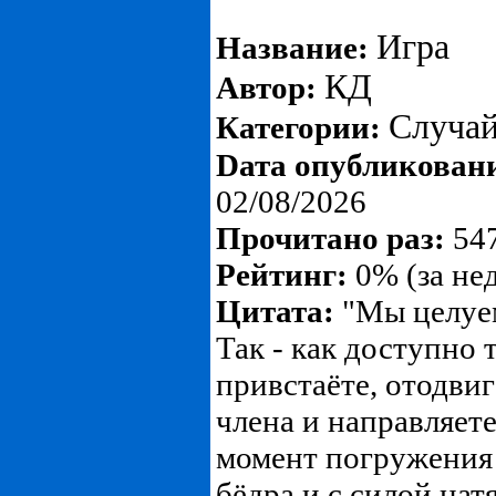
Игра
Название:
КД
Автор:
Случа
Категории:
Dата опубликован
02/08/2026
Прочитано раз:
547
Рейтинг:
0% (за не
Цитата:
"Мы целуем
Так - как доступно 
привстаёте, отодвиг
члена и направляете 
момент погружения!
бёдра и с силой нат