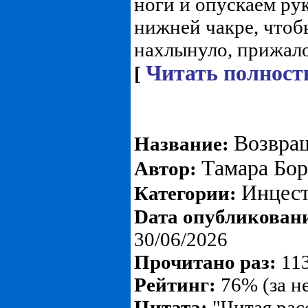
ноги и опускаем ру
нижней чакре, чтобы
нахлынуло, прижало.
Читать полност
[
Возвращ
Название:
Тамара Бор
Автор:
Инцес
Категории:
Dата опубликован
30/06/2026
Прочитано раз:
113
Рейтинг:
76% (за н
Цитата:
"Читая расс