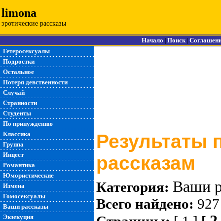
limona
эротические рассказы
Начало
Поиск
Соглашен
|
|
Гетеросексуалы
Подростки
Остальное
Потеря девственности
Случай
Странности
Студенты
По принуждению
Классика
Результаты 
Группа
Инцест
рассказам
Романтика
Юмористические
Ваши р
Категория:
Измена
Гомосексуалы
Всего найдено:
927
Ваши рассказы
2
Экзекуция