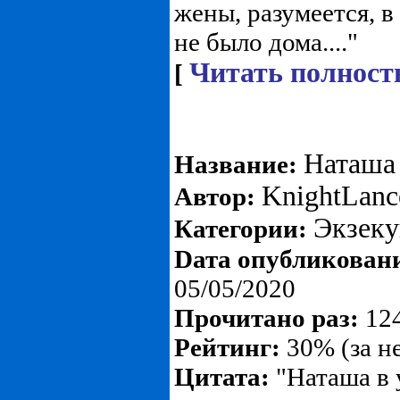
жены, разумеется, в
не было дома...."
Читать полност
[
Наташа 
Название:
KnightLanc
Автор:
Экзеку
Категории:
Dата опубликован
05/05/2020
Прочитано раз:
124
Рейтинг:
30% (за н
Цитата:
"Наташа в у