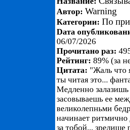
Связыв
Название:
Warning
Автор:
По пр
Категории:
Dата опубликован
06/07/2026
Прочитано раз:
495
Рейтинг:
89% (за н
Цитата:
"Жаль что я
ты читая это... фант
Медленно залазишь 
засовываешь ее ме
великолепньми бедра
начинает ритмично д
за тобой... зрелище