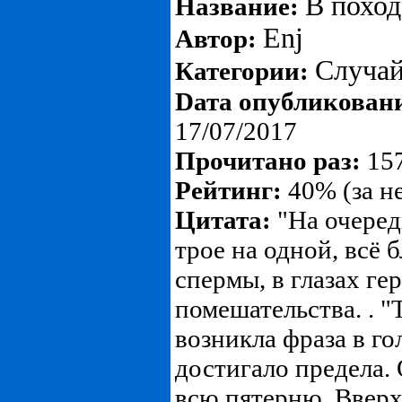
В поход
Название:
Enj
Автор:
Случа
Категории:
Dата опубликован
17/07/2017
Прочитано раз:
157
Рейтинг:
40% (за н
Цитата:
"На очеред
трое на одной, всё б
спермы, в глазах ге
помешательства. . "Т
возникла фраза в г
достигало предела. 
всю пятерню. Вверх-