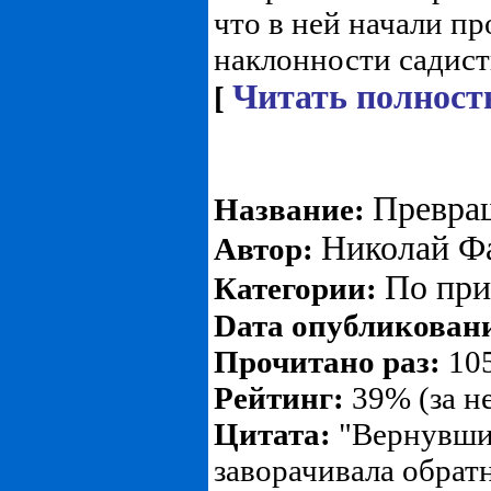
что в ней начали п
наклонности садистк
Читать полност
[
Превра
Название:
Николай Ф
Автор:
По пр
Категории:
Dата опубликован
Прочитано раз:
105
Рейтинг:
39% (за н
Цитата:
"Вернувшис
заворачивала обратн