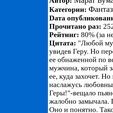
Марат Бума
Автор:
Фанта
Категории:
Dата опубликован
Прочитано раз:
252
Рейтинг:
80% (за н
Цитата:
"Любой муж
увидев Геру. Но пе
ее обнаженной по в
мужчина, который за
ее, куда захочет. Но
наслажусь любовны
Геры!"-вещало пьян
жалобно замычала. 
Оно и понятно. Тако