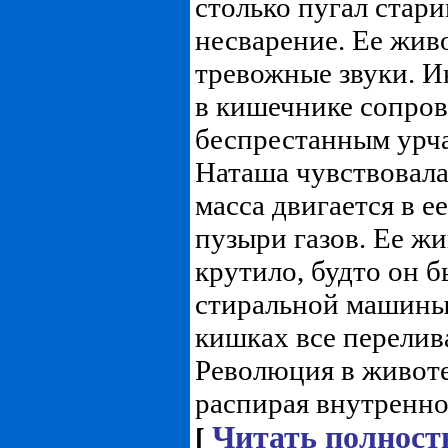
столько пугал стари
несварение. Ее живо
тревожные звуки. 
в кишечнике сопро
беспрестанным урча
Наташа чувствовала
масса двигается в е
пузыри газов. Ее жи
крутило, будто он 
стиральной машины
кишках все перелив
Революция в животе
распирая внутреннос
Читать полност
[