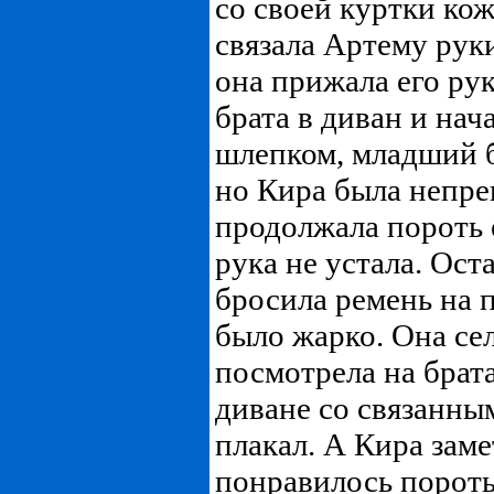
со своей куртки кож
связала Артему рук
она прижала его рук
брата в диван и нач
шлепком, младший б
но Кира была непре
продолжала пороть е
рука не устала. Ост
бросила ремень на п
было жарко. Она сел
посмотрела на брат
диване со связанны
плакал. А Кира заме
понравилось пороть