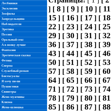
Страницы:
[ 1 ]
[
Лесбиянки
8
9
10
11
]
[
]
[
]
[
]
[
Эксклюзив
Зоофилы
15
16
17
18
]
[
]
[
]
[
Запредельщина
Наблюдатели
22
23
24
25
]
[
]
[
]
[
Эротика
29
30
31
32
]
[
]
[
]
[
Поэзия
Оральный секс
36
37
38
39
]
[
]
[
]
[
А в попку лучше
Фантазии
43
44
45
46
]
[
]
[
]
[
Эротическая сказка
50
51
52
53
Фетиш
]
[
]
[
]
[
Сперма
57
58
59
60
]
[
]
[
]
[
Служебный роман
Бисексуалы
64
65
66
67
]
[
]
[
]
[
Я хочу пи-пи
Пушистики
71
72
73
74
]
[
]
[
]
[
Свингеры
78
79
80
81
]
[
]
[
]
[
Жено-мужчины
Клизма
85
86
87
88
]
[
]
[
]
[
Жена-шлюшка