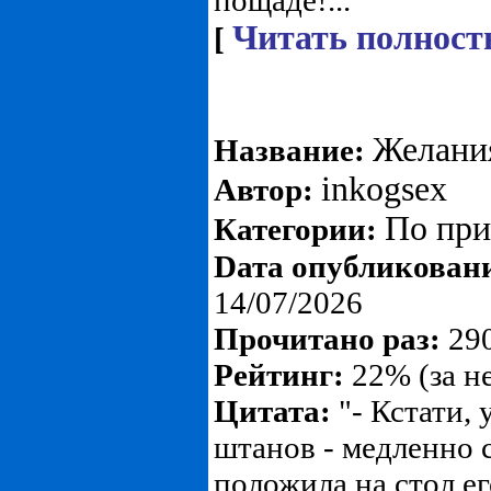
пощаде!..."
Читать полност
[
Желания
Название:
inkogsex
Автор:
По пр
Категории:
Dата опубликован
14/07/2026
Прочитано раз:
290
Рейтинг:
22% (за н
Цитата:
"- Кстати, 
штанов - медленно 
положила на стол е