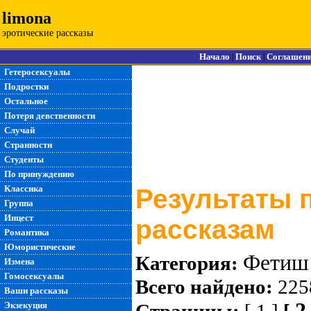
limona
эротические рассказы
Начало
Поиск
Соглашен
|
|
Гетеросексуалы
Подростки
Остальное
Потеря девственности
Случай
Странности
Студенты
По принуждению
Классика
Результаты 
Группа
Инцест
рассказам
Романтика
Юмористические
Фетиш
Категория:
Измена
Гомосексуалы
Всего найдено:
225
Ваши рассказы
2
Экзекуция