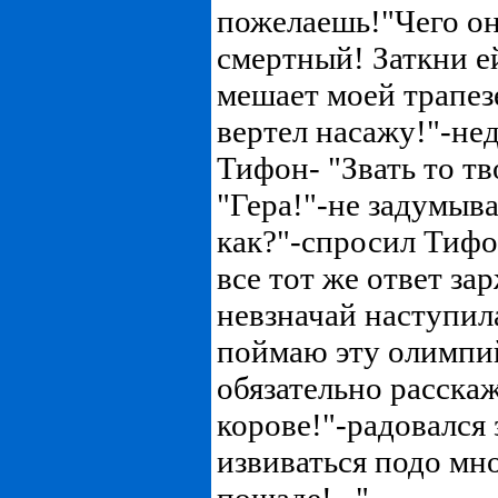
пожелаешь!"Чего он
смертный! Заткни ей
мешает моей трапезе
вертел насажу!"-не
Тифон- "Звать то тв
"Гера!"-не задумыва
как?"-спросил Тифо
все тот же ответ за
невзначай наступила
поймаю эту олимпи
обязательно расскаж
корове!"-радовался 
извиваться подо мн