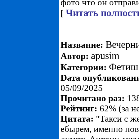
фото что он отправил
Читать полност
[
Вечерни
Название:
apusim
Автор:
Фетиш
Категории:
Dата опубликован
05/09/2025
Прочитано раз:
138
Рейтинг:
62% (за н
Цитата:
"Такси с ж
ебырем, именно нов