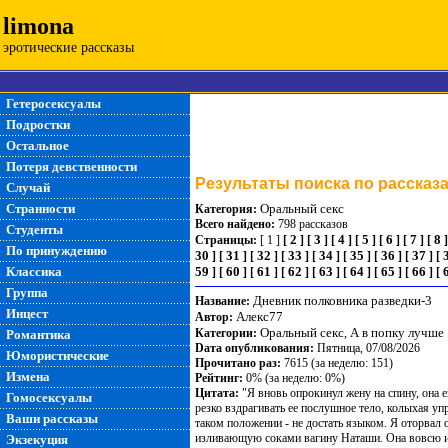
limona
эротические рассказы
Гетеросексуалы
Подростки
Остальное
Потеря девственности
Результаты поиска по рассказ
Случай
Странности
Оральный секс
Категория:
Всего найдено:
798 рассказов
Студенты
2
3
4
5
6
7
8
Страницы:
[ 1 ]
[
]
[
]
[
]
[
]
[
]
[
]
[
По принуждению
30
31
32
33
34
35
36
37
]
[
]
[
]
[
]
[
]
[
]
[
]
[
]
[
Классика
59
60
61
62
63
64
65
66
]
[
]
[
]
[
]
[
]
[
]
[
]
[
]
[
Группа
Дневник полковника разведки-3
Название:
Инцест
Алекс77
Автор:
Оральный секс
А в попку лучше
Категории:
,
Романтика
Dата опубликования:
Пятница, 07/08/2026
Юмористические
Прочитано раз:
7615 (за неделю: 151)
Измена
Рейтинг:
0% (за неделю: 0%)
Цитата:
"Я вновь опрокинул жену на спину, она е
Гомосексуалы
резко вздрагивать ее послушное тело, колыхая у
Ваши рассказы
таком положении - не достать языком. Я оторвал
изливающую соками вагину Наташи. Она вовсю из
Экзекуция