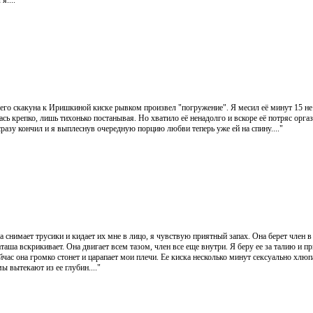
я...."
его скакуна к Иришкиной киске рывком произвел "погружение". Я месил её минут 15 не
ась крепко, лишь тихонько постанывая. Но хватило её ненадолго и вскоре её потряс оргаз
разу кончил и я выплеснув очередную порцию любви теперь уже ей на спину...."
 снимает трусики и кидает их мне в лицо, я чувствую приятный запах. Она берет член в 
аташа вскрикивает. Она двигает всем тазом, член все еще внутри. Я беру ее за талию и 
час она громко стонет и царапает мои плечи. Ее киска несколько минут сексуально хлюпае
ы вытекают из ее глубин...."