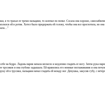
ки, я то трахал ее тремя пальцами, то шлепал по попке. Сосала она хорошо, самозабвенно
излился ей в ротик. Хотел было придержать ей голову, чтобы она все проглотила, но она
ала...."
себе на бедро. Ладонь парня начала несмело и медленно гладить ее ногу. Затем рука пар
ее трусиков и она глубоко задышала. Ей нравились его нежные поглаживания и она почу
уку ей в трусики, пальцами начал гладить ей между ног. Девушка, закусив губу, с нетер