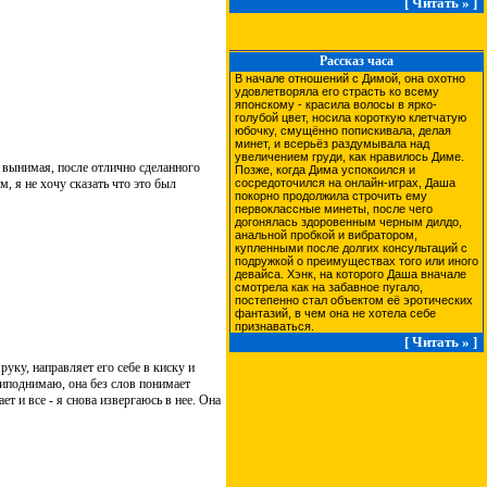
[ Читать » ]
Рассказ часа
В начале отношений с Димой, она охотно
удовлетворяла его страсть ко всему
японскому - красила волосы в ярко-
голубой цвет, носила короткую клетчатую
юбочку, смущённо попискивала, делая
минет, и всерьёз раздумывала над
увеличением груди, как нравилось Диме.
 вынимая, после отлично сделанного
Позже, когда Дима успокоился и
м, я не хочу сказать что это был
сосредоточился на онлайн-играх, Даша
покорно продолжила строчить ему
первоклассные минеты, после чего
догонялась здоровенным черным дилдо,
анальной пробкой и вибратором,
купленными после долгих консультаций с
подружкой о преимуществах того или иного
девайса. Хэнк, на которого Даша вначале
смотрела как на забавное пугало,
постепенно стал объектом её эротических
фантазий, в чем она не хотела себе
признаваться.
[ Читать » ]
руку, направляет его себе в киску и
приподнимаю, она без слов понимает
т и все - я снова извергаюсь в нее. Она