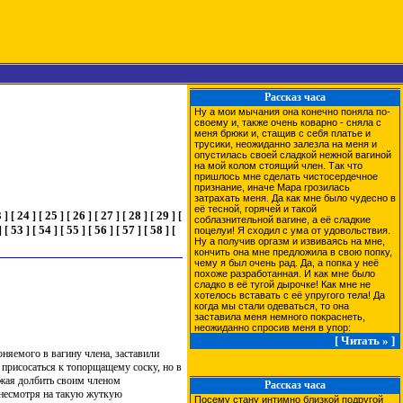
Рассказ часа
Ну а мои мычания она конечно поняла по-
своему и, также очень коварно - сняла с
меня брюки и, стащив с себя платье и
трусики, неожиданно залезла на меня и
опустилась своей сладкой нежной вагиной
на мой колом стоящий член. Так что
пришлось мне сделать чистосердечное
признание, иначе Мара грозилась
затрахать меня. Да как мне было чудесно в
её тесной, горячей и такой
3
24
25
26
27
28
29
]
[
]
[
]
[
]
[
]
[
]
[
]
[
соблазнительной вагине, а её сладкие
53
54
55
56
57
58
]
[
]
[
]
[
]
[
]
[
]
[
]
[
поцелуи! Я сходил с ума от удовольствия.
Ну а получив оргазм и извиваясь на мне,
кончить она мне предложила в свою попку,
чему я был очень рад. Да, а попка у неё
похоже разработанная. И как мне было
сладко в её тугой дырочке! Как мне не
хотелось вставать с её упругого тела! Да
когда мы стали одеваться, то она
заставила меня немного покраснеть,
неожиданно спросив меня в упор:
[ Читать » ]
оняемого в вагину члена, заставили
 присосаться к топорщащему соску, но в
лжая долбить своим членом
Рассказ часа
 несмотря на такую жуткую
Посему стану интимно близкой подругой