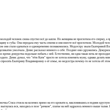
 молодой человек снова спустил всё до капли. Но женщина не проглотила его сперму, а 
нщину в губы. Она передала ему часть семени и они вместе всё проглотили. Молодой чел
ом они стали одеваться и одновременно познакомились. Медсестру звали Екатериной Вл
 деликатно умолчала. Денис рассказал немного о себе. Позднее они сдружились. Дежури
о время дежурства подольше побыть с ней. Естественно, ни одна такая ночь не проходи
одило. Денис думал, что "тётя Катя" просто не хотела изменять мужу, однако делать мин
спросить Екатерину Владимировну о её семье, но медсестра почему-то не хотела об это
мочка Стаса стояла на коленях прямо на его кровати и, наклонившись и подняв круглую п
 выгнулась вся, находясь в позе "рачком", платье на ней задралось немного выше талии.