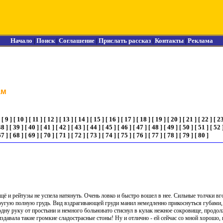
Начало
Поиск
Соглашение
Прислать рассказ
Контакты
Реклама
|
|
|
|
|
ам
9
10
11
12
13
14
15
16
17
18
19
20
21
22
2
]
[
]
[
]
[
]
[
]
[
]
[
]
[
]
[
]
[
]
[
]
[
]
[
]
[
]
[
]
[
38
39
40
41
42
43
44
45
46
47
48
49
50
51
52
]
[
]
[
]
[
]
[
]
[
]
[
]
[
]
[
]
[
]
[
]
[
]
[
]
[
]
[
67
68
69
70
71
72
73
74
75
76
77
78
79
80
]
[
]
[
]
[
]
[
]
[
]
[
]
[
]
[
]
[
]
[
]
[
]
[
]
[
]
щё и рейтузы не успела натянуть. Очень ловко и быстро вошел в нее. Сильные толчки вг
пругую полную грудь. Вид вздрагивающей груди манил немедленно прикоснуться губами,
 одну руку от простыни и немного больновато стиснул в кулак нежное сокровище, продо
давала такие громкие сладострасные стоны! Ну и отлично - ей сейчас со мной хорошо,