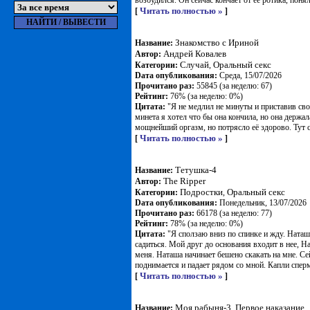
возбудился. Он сейчас кончает от её ротика, понял 
Читать полностью »
[
]
Знакомство с Ириной
Название:
Андрей Ковалев
Автор:
Случай
Оральный секс
Категории:
,
Dата опубликования:
Среда, 15/07/2026
Прочитано раз:
55845 (за неделю: 67)
Рейтинг:
76% (за неделю: 0%)
Цитата:
"Я не медлил не минуты и приставив сво
минета я хотел что бы она кончила, но она держал
мощнейший оргазм, но потрясло её здорово. Тут с
Читать полностью »
[
]
Тетушка-4
Название:
The Ripper
Автор:
Подростки
Оральный секс
Категории:
,
Dата опубликования:
Понедельник, 13/07/2026
Прочитано раз:
66178 (за неделю: 77)
Рейтинг:
78% (за неделю: 0%)
Цитата:
"Я сползаю вниз по спинке и жду. Наташа
садиться. Мой друг до основания входит в нее, Н
меня. Наташа начинает бешено скакать на мне. Сей
поднимается и падает рядом со мной. Капли сперм
Читать полностью »
[
]
Моя рабыня-3. Первое наказание
Название: