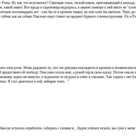
 Риты. Ну как это получилось? Сияющие глаза, легкий кивок, приглашающий к выходу, 
е, какой знают. Вот вроде и скромница-недотрога, в нашем универе к ней никто не "клеит
ительно восемнадцать лет - уже бы ее в кровать тащил, ну или хотя бы пытался. Черт, да 
е сейчас как на собаке Павлова опыт ставят на предмет бурного слюноотделения. Ох и Ри
ть член ртом. Меня радовало то, что эта девушка покладиста в кровати и незакомлексо
 Я предоставил ей свободу. Она сама сосала мне, а рукой терла свою киску. Потом она н
расавицу ждать ни минуты, а подхватил ее на руки и отнес в спальню. Там сорвал с нее 
тки. Я стал двигаться в ней, набирая темп...."
баксов осталось отработать: соберись с силами и. . будем учиться играть: вы суки у меня