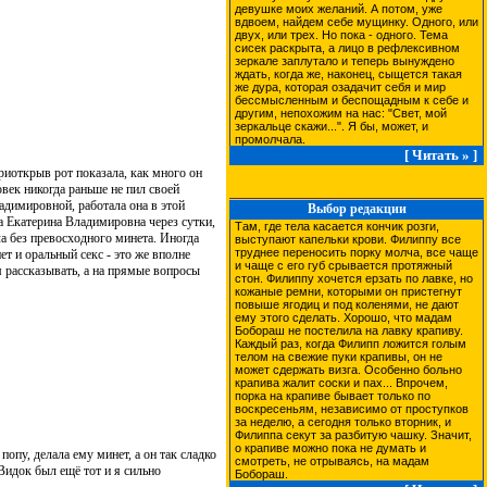
девушке моих желаний. А потом, уже
вдвоем, найдем себе мущинку. Одного, или
двух, или трех. Но пока - одного. Тема
сисек раскрыта, а лицо в рефлексивном
зеркале заплутало и теперь вынуждено
ждать, когда же, наконец, сыщется такая
же дура, которая озадачит себя и мир
бессмысленным и беспощадным к себе и
другим, непохожим на нас: "Свет, мой
зеркальце скажи...". Я бы, может, и
промолчала.
[ Читать » ]
приоткрыв рот показала, как много он
овек никогда раньше не пил своей
адимировной, работала она в этой
Выбор редакции
ла Екатерина Владимировна через сутки,
Там, где тела касается кончик розги,
ла без превосходного минета. Иногда
выступают капельки крови. Филиппу все
труднее переносить порку молча, все чаще
ет и оральный секс - это же вполне
и чаще с его губ срывается протяжный
м рассказывать, а на прямые вопросы
стон. Филиппу хочется ерзать по лавке, но
кожаные ремни, которыми он пристегнут
повыше ягодиц и под коленями, не дают
ему этого сделать. Хорошо, что мадам
Бобораш не постелила на лавку крапиву.
Каждый раз, когда Филипп ложится голым
телом на свежие пуки крапивы, он не
может сдержать визга. Особенно больно
крапива жалит соски и пах... Впрочем,
порка на крапиве бывает только по
воскресеньям, независимо от проступков
за неделю, а сегодня только вторник, и
Филиппа секут за разбитую чашку. Значит,
о крапиве можно пока не думать и
опу, делала ему минет, а он так сладко
смотреть, не отрываясь, на мадам
 Видок был ещё тот и я сильно
Бобораш.