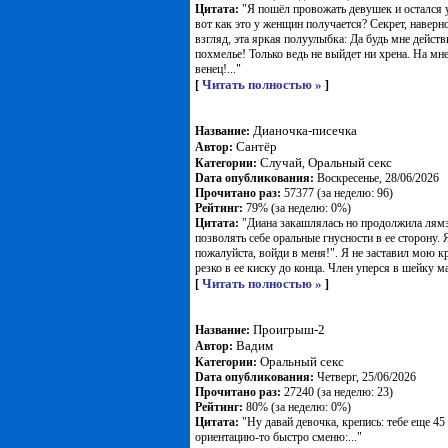
Цитата:
"Я пошёл провожать девушек и остался у
вот как это у женщин получается? Секрет, наверно
взгляд, эта яркая полуулыбка: Да будь мне действ
похмелье! Только ведь не выйдет ни хрена. На мн
венец!..."
Читать полностью »
[
]
Дианочка-писечка
Название:
Сантёр
Автор:
Случай
Оральный секс
Категории:
,
Dата опубликования:
Воскресенье, 28/06/2026
Прочитано раз:
57377 (за неделю: 96)
Рейтинг:
79% (за неделю: 0%)
Цитата:
"Диана закашлялась но продолжила лямза
позволять себе оральные гнусности в ее сторону.
пожалуйста, войди в меня!". Я не заставил мою к
резко в ее киску до конца. Член уперся в шейку ма
Читать полностью »
[
]
Проигрыш-2
Название:
Вадим
Автор:
Оральный секс
Категории:
Dата опубликования:
Четверг, 25/06/2026
Прочитано раз:
27240 (за неделю: 23)
Рейтинг:
80% (за неделю: 0%)
Цитата:
"Ну давай девочка, крепись: тебе еще 45 
ориентацию-то быстро сменю:..."