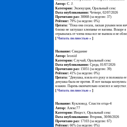
C. J.
Автор:
Экзекуция
Оральный секс
Категории:
,
Dата опубликования:
Четверг, 02/07/2026
Прочитано раз:
30068 (за неделю: 37)
Рейтинг:
79% (за неделю: 0%)
Цитата:
"Пока она сосала, лаская руками мои яич
близко не заглушал хлюпанье ее вагины. Вскоре я 
отрывалась от члена пока все не выпила и не облиз
Читать полностью »
[
]
Свидание
Название:
leonid
Автор:
Случай
Оральный секс
Категории:
,
Dата опубликования:
Среда, 01/07/2026
Прочитано раз:
15051 (за неделю: 39)
Рейтинг:
41% (за неделю: 0%)
Цитата:
"Девушка, взяла его руку и положила ее 
девушка была не против. И вот пальцы коснулись 
влажно. Парень окончательно осмелел и запустил р
Читать полностью »
[
]
Кукловод. Спасти отца-4
Название:
Алекс77
Автор:
Инцест
Оральный секс
Категории:
,
Dата опубликования:
Вторник, 30/06/2026
Прочитано раз:
17103 (за неделю: 67)
Рейтинг:
66% (за неделю: 0%)