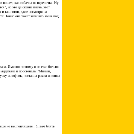
и пошел, как собачка на веревочке. Ну
ся", но это движение плеча, этот
я и так готов, даже несмотря на
та! Точно она хочет затащить меня под
вана. Именно поэтому я не стал больше
е выдержала и простонала: "Милый,
блузку и лифчик, поставил раком и вошел
 еще не так попляшете... Я вам блять