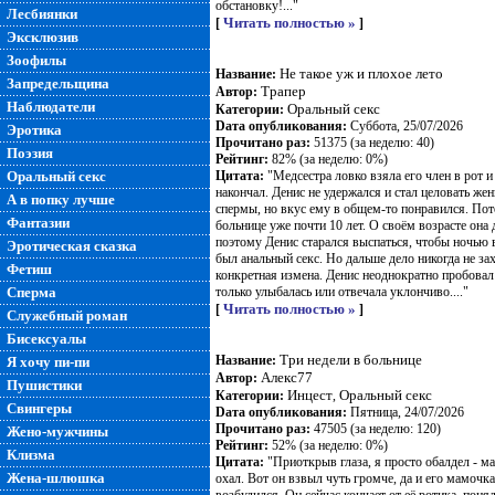
обстановку!..."
Лесбиянки
Читать полностью »
[
]
Эксклюзив
Зоофилы
Не такое уж и плохое лето
Название:
Запредельщина
Трапер
Автор:
Наблюдатели
Оральный секс
Категории:
Dата опубликования:
Суббота, 25/07/2026
Эротика
Прочитано раз:
51375 (за неделю: 40)
Поэзия
Рейтинг:
82% (за неделю: 0%)
Оральный секс
Цитата:
"Медсестра ловко взяла его член в рот и
накончал. Денис не удержался и стал целовать же
А в попку лучше
спермы, но вкус ему в общем-то понравился. Пот
Фантазии
больнице уже почти 10 лет. О своём возрасте она
поэтому Денис старался выспаться, чтобы ночью в
Эротическая сказка
был анальный секс. Но дальше дело никогда не зах
Фетиш
конкретная измена. Денис неоднократно пробовал 
Сперма
только улыбалась или отвечала уклончиво...."
Читать полностью »
[
]
Служебный роман
Бисексуалы
Три недели в больнице
Название:
Я хочу пи-пи
Алекс77
Автор:
Пушистики
Инцест
Оральный секс
Категории:
,
Свингеры
Dата опубликования:
Пятница, 24/07/2026
Прочитано раз:
47505 (за неделю: 120)
Жено-мужчины
Рейтинг:
52% (за неделю: 0%)
Клизма
Цитата:
"Приоткрыв глаза, я просто обалдел - ма
Жена-шлюшка
охал. Вот он взвыл чуть громче, да и его мамочка