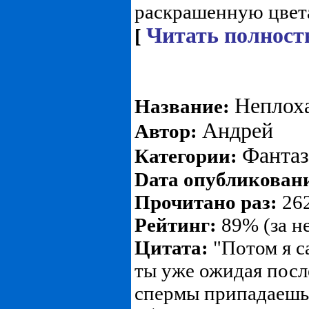
раскрашенную цвета
Читать полност
[
Неплох
Название:
Андрей
Автор:
Фанта
Категории:
Dата опубликован
Прочитано раз:
262
Рейтинг:
89% (за н
Цитата:
"Потом я са
ты уже ожидая посл
спермы припадаешь 