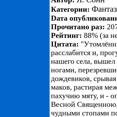
Фанта
Категории:
Dата опубликован
Прочитано раз:
207
Рейтинг:
88% (за н
Цитата:
"Утомлённы
расслабится и, прог
нашего села, вышел 
ногами, перезревши
дождевиков, срывая
маков, растирая ме
пахучию мяту, и - о
Весной Священною
чудными стопами п