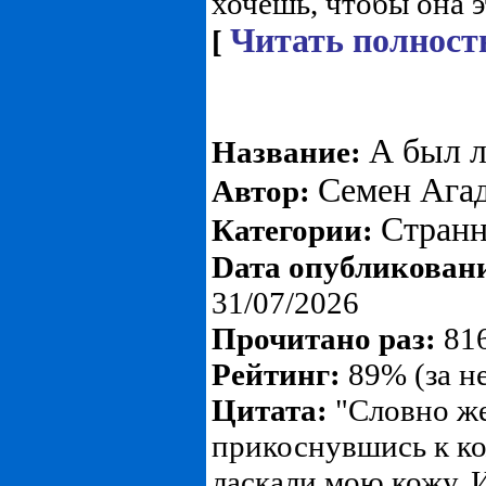
хочешь, чтобы она эт
Читать полност
[
А был л
Название:
Семен Агад
Автор:
Странн
Категории:
Dата опубликован
31/07/2026
Прочитано раз:
816
Рейтинг:
89% (за н
Цитата:
"Словно же
прикоснувшись к ко
ласкали мою кожу. 