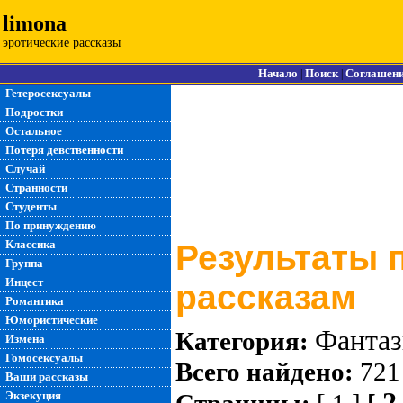
limona
эротические рассказы
Начало
Поиск
Соглашен
|
|
Гетеросексуалы
Подростки
Остальное
Потеря девственности
Случай
Странности
Студенты
По принуждению
Классика
Результаты 
Группа
Инцест
рассказам
Романтика
Юмористические
Фанта
Категория:
Измена
Гомосексуалы
Всего найдено:
721
Ваши рассказы
2
Экзекуция