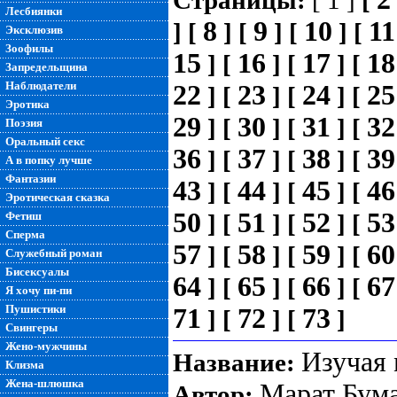
Страницы:
[ 1 ]
[
Лесбиянки
8
9
10
11
]
[
]
[
]
[
]
[
Эксклюзив
Зоофилы
15
16
17
18
]
[
]
[
]
[
Запредельщина
Наблюдатели
22
23
24
25
]
[
]
[
]
[
Эротика
29
30
31
32
]
[
]
[
]
[
Поэзия
Оральный секс
36
37
38
39
]
[
]
[
]
[
А в попку лучше
Фантазии
43
44
45
46
]
[
]
[
]
[
Эротическая сказка
50
51
52
53
Фетиш
]
[
]
[
]
[
Сперма
57
58
59
60
]
[
]
[
]
[
Служебный роман
Бисексуалы
64
65
66
67
]
[
]
[
]
[
Я хочу пи-пи
Пушистики
71
72
73
]
[
]
[
]
Свингеры
Жено-мужчины
Изучая 
Название:
Клизма
Жена-шлюшка
Марат Бума
Автор: