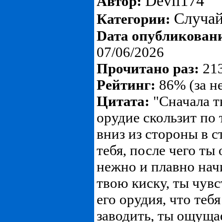
Devil174
Автор:
Случа
Категории:
Dата опубликован
07/06/2026
Прочитано раз:
213
Рейтинг:
86% (за н
Цитата:
"Сначала т
орудие скользит по 
вниз из стороны в с
тебя, после чего т
нежно и плавно начи
твою киску, ты чув
его орудия, что теб
заводить, ты ощуща