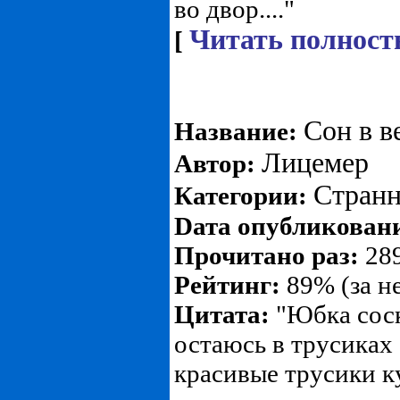
во двор...."
Читать полност
[
Сон в 
Название:
Лицемер
Автор:
Странн
Категории:
Dата опубликован
Прочитано раз:
289
Рейтинг:
89% (за н
Цитата:
"Юбка соск
остаюсь в трусиках 
красивые трусики к