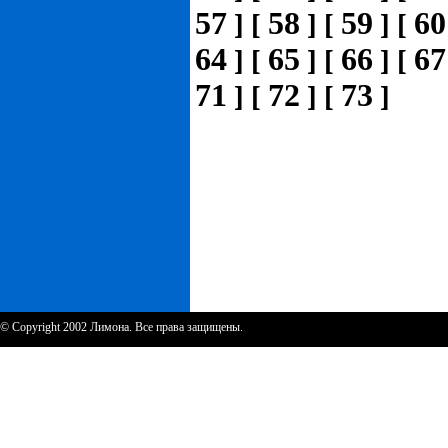
57
58
59
60
]
[
]
[
]
[
64
65
66
67
]
[
]
[
]
[
71
72
73
]
[
]
[
]
© Copyright 2002 Лимона. Все права защищены.