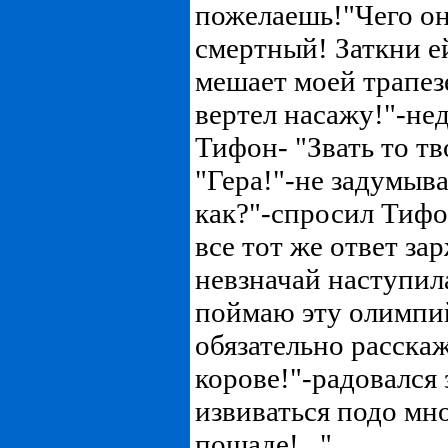
пожелаешь!"Чего он
смертный! Заткни ей
мешает моей трапезе
вертел насажу!"-не
Тифон- "Звать то тв
"Гера!"-не задумыва
как?"-спросил Тифо
все тот же ответ за
невзначай наступила
поймаю эту олимпи
обязательно расскаж
корове!"-радовался 
извиваться подо мн
пощаде!..."