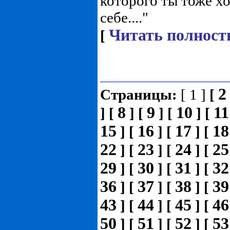
которого ты тоже х
себе...."
Читать полност
[
2
Страницы:
[ 1 ]
[
8
9
10
11
]
[
]
[
]
[
]
[
15
16
17
18
]
[
]
[
]
[
22
23
24
25
]
[
]
[
]
[
29
30
31
32
]
[
]
[
]
[
36
37
38
39
]
[
]
[
]
[
43
44
45
46
]
[
]
[
]
[
50
51
52
53
]
[
]
[
]
[