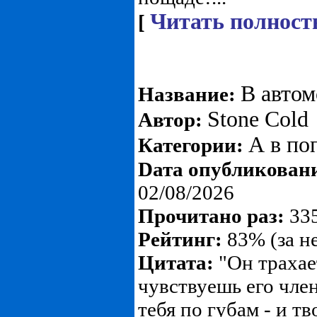
Читать полност
[
В автом
Название:
Stone Cold
Автор:
А в по
Категории:
Dата опубликован
02/08/2026
Прочитано раз:
335
Рейтинг:
83% (за н
Цитата:
"Он трахает
чувствуешь его член
тебя по губам - и тв