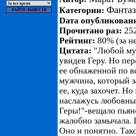
Фанта
Категории:
Dата опубликован
Прочитано раз:
252
Рейтинг:
80% (за н
Цитата:
"Любой муж
увидев Геру. Но пе
ее обнаженной по в
мужчина, который за
ее, куда захочет. Но
наслажусь любовны
Геры!"-вещало пьян
жалобно замычала. 
Оно и понятно. Тако