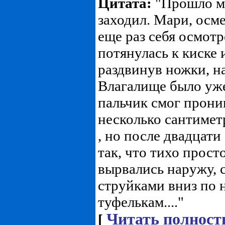
Цитата:
"Прошло ми
заходил. Мари, осме
еще раз себя осмотр
потянулась к киске 
раздвинув ножки, на
Влагалище было уж
пальчик смог прони
несколько сантимет
, но после двадцат
так, что тихо просто
вырвались наружу, 
струйками вниз по 
туфелькам...."
Читать полност
[