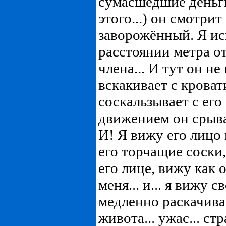
сумасшедшие деньги
этого...) он смотрит
заворожённый. Я ис
расстоянии метра о
члена... И тут он н
вскакивает с кроват
соскальзывает с его 
движением он срывае
И! Я вижу его лицо 
его торчащие соски
его лице, вижу как 
меня... и... я вижу 
медленно раскачива
живота... ужас... стр