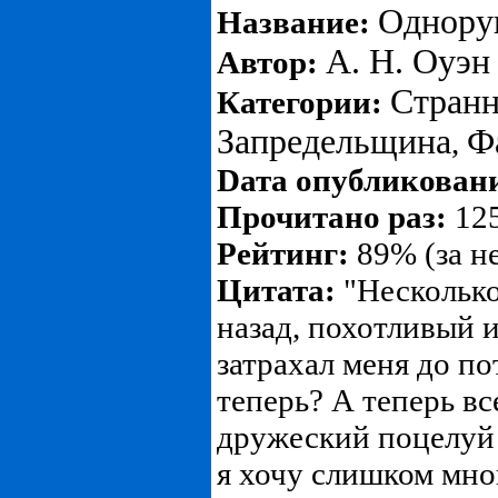
Однору
Название:
А. Н. Оуэн
Автор:
Странн
Категории:
Запредельщина
Ф
,
Dата опубликован
Прочитано раз:
125
Рейтинг:
89% (за н
Цитата:
"Несколько
назад, похотливый 
затрахал меня до по
теперь? А теперь все
дружеский поцелуй 
я хочу слишком мно