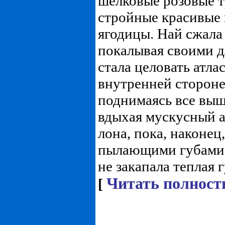
шелковые розовые 
стройные красивые 
ягодицы. Най сжала 
покалывая своими 
стала целовать атла
внутренней стороне 
поднимаясь все выш
вдыхая мускусный 
лона, пока, наконец
пылающими губами е
не закапала теплая гу
Читать полност
[