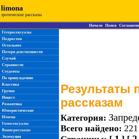
limona
эротические рассказы
Начало
Поиск
Соглашен
|
|
Гетеросексуалы
Подростки
Остальное
Потеря девственности
Случай
Странности
Студенты
По принуждению
Классика
Результаты 
Группа
Инцест
рассказам
Романтика
Юмористические
Запред
Категория:
Измена
Гомосексуалы
Всего найдено:
221
Ваши рассказы
1
2
Экзекуция