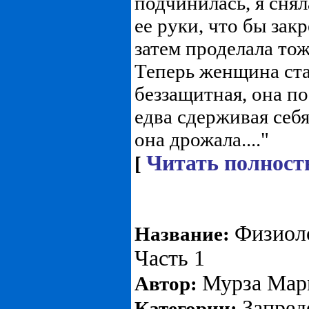
подчинилась, я снял
ее руки, что бы зак
затем проделала тож
Теперь женщина ста
беззащитная, она по
едва сдерживая себя
она дрожала...."
Читать полност
[
Физиоло
Название:
Часть 1
Мурза Мар
Автор:
Запре
Категории: