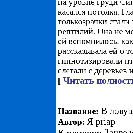
на уровне груди Си
касался потолка. Гл
толькозрачки стали 
рептилий. Она не мо
ей вспомнилось, как
рассказывала ей о т
гипнотизировали пт
слетали с деревьев и
Читать полност
[
В лову
Название:
Я priap
Автор:
Запре
Категории: