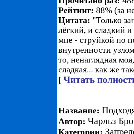
Прочитано раз:
488
Рейтинг:
88% (за н
Цитата:
"Только зап
лёгкий, и сладкий и 
мне - струйкой по п
внутренности узлом,
то, ненаглядная моя
сладкая... как же тако
Читать полност
[
Подход
Название:
Чарльз Бро
Автор:
Запре
Категории: