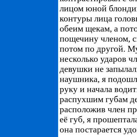
лицом юной блонди
контуры лица голов
обеим щекам, а пото
пощечину членом, с
потом по другой. М
несколько ударов ч
девушки не запылал
наушника, я подошла
руку и начала водит
распухшим губам д
расположив член пр
её губ, я прошептала
она постарается удо