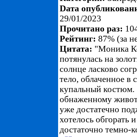
Dата опубликован
29/01/2023
Прочитано раз:
104
Рейтинг:
87% (за н
Цитата:
"Mоника К
потянулась на золот
солнце ласково согр
тело, облаченное в 
купальный костюм. 
обнаженному животу
уже достатечно подж
хотелось обгорать 
достаточно темно-ко