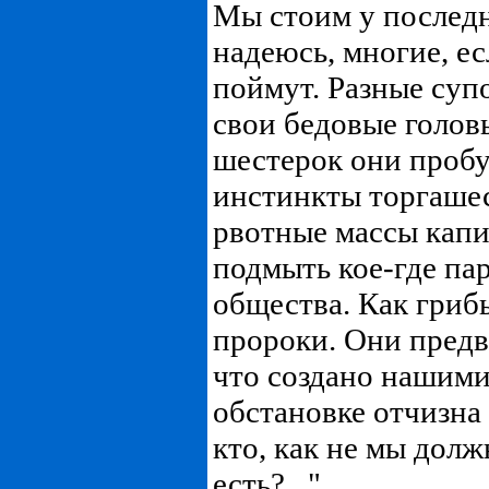
Мы стоим у последн
надеюсь, многие, ес
поймут. Разные су
свои бедовые голов
шестерок они проб
инстинкты торгашес
рвотные массы капи
подмыть кое-где па
общества. Как гриб
пророки. Они предв
что создано нашими
обстановке отчизна 
кто, как не мы долж
есть?..."