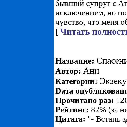
бывший супруг с А
исключением, но по
чувство, что меня о
Читать полност
[
Спасен
Название:
Ани
Автор:
Экзеку
Категории:
Dата опубликован
Прочитано раз:
120
Рейтинг:
82% (за н
Цитата:
"- Встань 