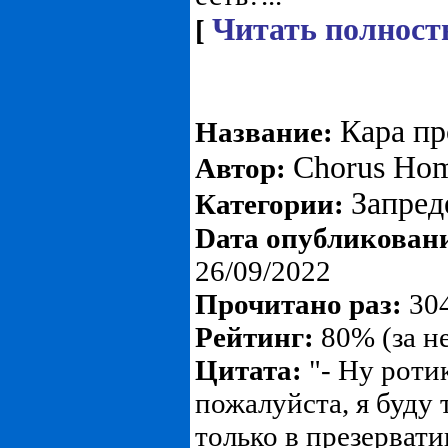
Читать полност
[
Кара пр
Название:
Chorus Ho
Автор:
Запре
Категории:
Dата опубликован
26/09/2022
Прочитано раз:
304
Рейтинг:
80% (за н
Цитата:
"- Ну ротик
пожалуйста, я буду 
только в презервати