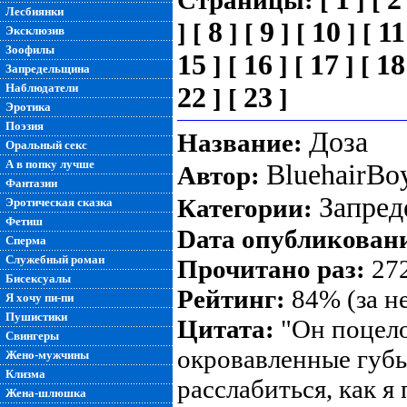
Страницы:
[
]
[
Лесбиянки
8
9
10
11
]
[
]
[
]
[
]
[
Эксклюзив
Зоофилы
15
16
17
18
]
[
]
[
]
[
Запредельщина
Наблюдатели
22
23
]
[
]
Эротика
Поэзия
Доза
Название:
Оральный секс
А в попку лучше
BluehairBo
Автор:
Фантазии
Запре
Категории:
Эротическая сказка
Фетиш
Dата опубликован
Сперма
Служебный роман
Прочитано раз:
272
Бисексуалы
Рейтинг:
84% (за н
Я хочу пи-пи
Пушистики
Цитата:
"Он поцело
Свингеры
окровавленные губы
Жено-мужчины
Клизма
расслабиться, как я
Жена-шлюшка