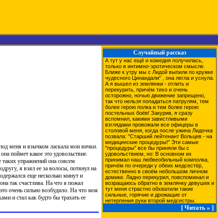
Случайный рассказ
А тут у нас ещё и комедия получилась,
только в интимно-эротическом смысле.
Ближе к утру мы с Лидой выпили по кружке
чудесного Цинандали" , она легла и уснула.
А я вышел из землянки - отлить и
перекурить, причём тихо и очень
осторожно, ночью движение запрещено,
так что нельзя попадаться патрулям, тем
более герою полка и тем более герою
постельных боёв! Закурив, я сразу
вспомнил, какими завистливыми
взглядами провожали все офицеры в
столовой меня, когда после ужина Лидочка
позвала: "Старший лейтенант Вольцев - на
медицинские процедуры!" Эти самые
под меня и язычком ласкала мои яички.
"процедуры" все бы приняли бы с
она поймет какое это удовольствие.
удовольствием, но: В основном их
принимал наш любвеобильный комполка,
е таких упражнений она совсем
причём по очереди у обеих медсестёр,
одругу, я взял ее за волосы, потянул на
естественно в своём небольшом личном
продержался еще несколько минут и
домике. Ладно перекурил, повспоминал и
она так счастлива. На что я пожал
возращаюсь обратно в землянку девушек и
тут меня страстно обхватили такие
 это очень сильно возбудило. На что моя
сильные, горячие и дрожащие от
ками и стал как будто бы трахать ее
нетерпения руки второй медсестры.
[ Читать » ]