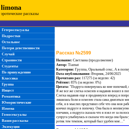
limona
эротические рассказы
Гетеросексуалы
Подростки
Остальное
Потеря девственности
Рассказ №2599
Случай
Странности
Светлана (продолжение)
Название:
Tiamat
Автор:
Студенты
Группа
Оральный секс
А в попк
Категории:
,
,
По принуждению
Dата опубликования:
Вторник, 24/06/2025
Классика
Прочитано раз:
117275 (за неделю: 42)
Рейтинг:
85% (за неделю: 0%)
Группа
Цитата:
"Подруга повернулась ко мне попочкой, 
Инцест
Я же все же слегка осмелев и надавив вошел в по
Слегка надавив еще я продвинулся вперед и попр
Романтика
лишилась боли и осмелев стала сама двигаться мне
Юмористические
себя, и в мыслях представил себе что она моя ра
Измена
кончил подруге в попочку. Она была в неописуемо
плечами, а подруга сказала что я взял ее за полос
Гомосексуалы
супруга улыбнулась и сказала что когда она брала 
Ваши рассказы
ротик тем темпом, который был удобен мне...."
Экзекуция