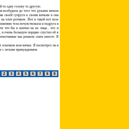
й то одну голову то другую.
а возбудила до того что руками начала
тик своей супруги к своим яичкам и она
 на член ротиком. Вот в такой вот позе
ряжению тела почувствовала и подруга и
я что бы я кончил на их лица... что и
ь, и очень большую порцию спустил ей в
 измотанные мы решили спать вместе. Я
ет язычком мои яички. Я посмотрел на и
е с легким принуждением.