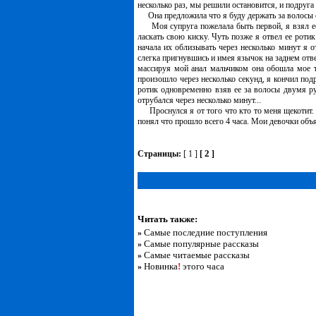
несколько раз, мы решили остановится, и подруга
Она предложила что я буду держать за волосы одн
Моя супруга пожелала быть первой, я взял ее з
ласкать свою киску. Чуть позже я отвел ее ротик
начала их облизывать через несколько минут я о
слегка пригнувшись и имея язычок на заднем отв
массируя мой анал мальчиком она обошла мое те
произошло через несколько секунд, я кончил подр
ротик одновременно взяв ее за волосы двумя ру
отрубался через несколько минут...
Проснулся я от того что кто то меня щекотит. О
понял что прошло всего 4 часа. Мои девочки об
2
Страницы:
[ 1 ]
[
]
Читать также:
Самые последние поступления
»
Самые популярные рассказы
»
Самые читаемые рассказы
»
Новинка
!
этого часа
»