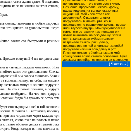
Просыпаться я стал оттого, что
стала и стала ждать далее. Я медленно
почувствовал, что у меня сосут член.
видимо из за не хватки занятия сексом,
Сознание, прорываясь сквозь дрему,
раскачивалась на волнах сказочных
ощущений. Мой член стоял как
й раз.
деревянный. Открытая головка
погружалась в мякоть рта. Язык
хать сколько захочешь в любые дырочки.
проходился по расщелине залупы, пуская
ти, что кричать от удовольствия...через
член глубоко внутрь. Мой хуй упирался в
горло, его оставляли там ненадолго и
потом вынимали на всю длинну, затем
опять захватывая губами головку
ойчиво сосала его быстрыми и резкими
встречали языком расщелину,
проходились по ней и, увлекая за собой
погружали член на всю длину в рот.
Плотное кольцо губ обхватывало мой
конец почти возле самого основания. Рука
и. Прошло минуты 3-4 и я почувствовал
держала мои яйца, осторожно их массируя.
[ Читать » ]
меня и язычком ласкала мои яички. Я же
 поймет какое это удовольствие. Слегка
 упражнений она совсем лишилась боли и
е за волосы, потянул на себя, и в мыслях
ще несколько минут и кончил подруге в
ива. На что я пожал плечами, а подруга
 сильно возбудило. На что моя супруга
 стал как будто бы трахать ее ротик тем
удет стоять рядом с ней в той же позе и
занностям. Я пошел в Светочкину попочку
ть, кричать отрывисто через каждые три
о сжаться, снова взял на волосы и начал
руга. Таким образом держа в правой руке
сторге. Когда каждая из них кончила по