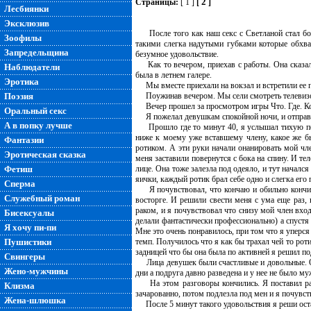
2
Страницы:
[ 1 ]
[
]
Лесбиянки
Эксклюзив
После того как наш секс с Светланой стал более
Зоофилы
такими слегка надутыми губками которые обхват
Запредельщина
безумное удовольствие.
Как то вечером, приехав с работы. Она сказала 
Наблюдатели
была в летнем галере.
Эротика
Мы вместе приехали на вокзал и встретили ее по
Поэзия
Поужинав вечером. Мы сели смотреть телевиз
Вечер прошел за просмотром игры Что. Где. Ко
Оральный секс
Я пожелал девушкам спокойной ночи, и отправилс
А в попку лучше
Прошло где то минут 40, я услышал тихую посту
ниже к моему уже вставшему члену, какое же был
Фантазии
ротиком. А эти руки начали онанировать мой чле
Эротическая сказка
меня заставили повернутся с бока на спину. И те
Фетиш
лице. Она тоже залезла под одеяло, и тут начал
яички, каждый ротик брал себе одно и слегка его
Сперма
Я почувствовал, что кончаю и обильно кончил,
Служебный роман
восторге. И решили свести меня с ума еще раз,
раком, и я почувствовал что снизу мой член входи
Бисексуалы
делали фантастически профессионально) а спустя
Я хочу пи-пи
Мне это очень понравилось, при том что я уперс
Пушистики
темп. Получилось что я как бы трахал чей то рот
задницей что бы она была по активней я решил под
Свингеры
Лица девушек были счастливые и довольные. Они
Жено-мужчины
дни а подруга давно разведена и у нее не было м
На этом разговоры кончились. Я поставил рак
Клизма
зачарованно, потом подлезла под мен и я почувст
Жена-шлюшка
После 5 минут такого удовольствия я реши оста