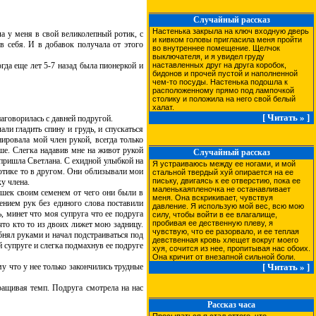
Случайный рассказ
Настенька закрыла на ключ входную дверь
ла у меня в свой великолепный ротик, с
и кивком головы пригласила меня пройти
в себя. И в добавок получала от этого
во внутреннее помещение. Щелчок
выключателя, и я увидел груду
гда еще лет 5-7 назад была пионеркой и
наставленных друг на друга коробок,
бидонов и прочей пустой и наполненной
чем-то посуды. Настенька подошла к
расположенному прямо под лампочкой
столику и положила на него свой белый
халат.
[ Читать » ]
аговорилась с давней подругой.
и гладить спину и грудь, и спускаться
нировала мой член рукой, всегда только
ьше. Слегка надавив мне на живот рукой
Случайный рассказ
 пришла Светлана. С ехидной улыбкой на
Я устраиваюсь между ее ногами, и мой
ротике то в другом. Они облизывали мои
стальной твердый хуй опирается на ее
письку, двигаясь к ее отверстию, пока ее
у члена.
маленькаяпленочка не останавливает
шек своим семенем от чего они были в
меня. Она вскрикивает, чувствуя
ением рук без единого слова поставили
давление. Я использую мой вес, всю мою
ь, минет что моя супруга что ее подруга
силу, чтобы войти в ее влагалище,
пробивая ее дественную плеву, я
что кто то из двоих лижет мою задницу.
чувствую, что ее разорвало, и ее теплая
бнял руками и начал подстраиваться под
девственная кровь хлещет вокруг моего
й супруге и слегка подмахнув ее подруге
хуя, сочится из нее, пропитывая нас обоих.
Она кричит от внезапной сильной боли.
 что у нее только закончились трудные
[ Читать » ]
ащивая темп. Подруга смотрела на нас
Рассказ часа