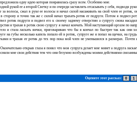
 предложила одну идею которая понравилась сразу всем. Особенно мне.
ой рукой ее а второй Светку и по очереди заставлять отсасывать у себя, подводя руко
а волосы, сжал в руке ее волосы и начал силой насаживать на свой член ее ротик, он
 в сторону и точно так же с силой начал трахать ротик ее подруги. Потом я подвел ро
твел ротик подруги и подвел его к своему заднему отверстию а супругу снова насадил
ерстии и трахая в ротик свою супругу я начал кончать. Мой наступающий оргазм по нап
ло и стала ласкать яички, приговариваю что бы я кончал по быстрее так как они хот
уге на губы несколько капель попало ей в ротик, супруге же я попал на щечки, на груд
ками и трахая ее ротик до тех пор пока мой член не уменьшился в размерах. Почти
кончательно открыв глаза я понял что моя супруга делает мне минет а подруга ласка
ъяснили мне свои действия тем что они безумно возбуждены моими действиями связанны
Оцените этот рассказ: