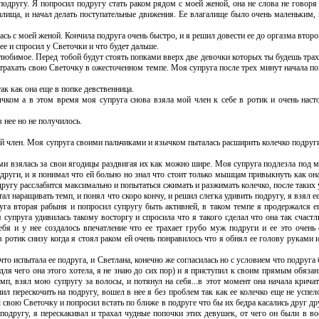
угу. Я попросил подругу стать раком рядом с моей женой, она не слова не говоря в
лища, и начал делать поступательные движения. Ее влагалище было очень маленьким, 
ь с моей женой. Кончила подруга очень быстро, и я решил довести ее до оргазма второ
е и спросил у Светочки и что будет дальше.
любимое. Перед тобой будут стоять попками вверх две девочки которых ты будешь тра
л трахать свою Светочку в ожесточенном темпе. Моя супруга после трех минут начала поч
 как она еще в попке девственница.
ом а в этом время моя супруга снова взяла мой член к себе в ротик и очень наст
нее но не получилось.
 член. Моя супруга своими пальчиками и язычком пыталась расширить колечко подруг
ми взялась за свои ягодицы раздвигая их как можно шире. Моя супруга подлезла под 
други, и я понимал что ей больно но знал что стоит только мышцам привыкнуть как она
другу расслабится максимально и попытаться сжимать и разжимать колечко, после таких
стал наращивать темп, и понял что скоро кончу, и решил слегка удивить подругу, я взял е
руга вторая рабыня и попросил супругу быть активней, в таком темпе я продержался е
супруга удивилась такому восторгу и спросила что я такого сделал что она так счастл
себя и у нее создалось впечатление что ее трахает грубо муж подруги и ее это очень
в ротик снизу когда я стоял раком ей очень понравилось что я обнял ее голову руками и
 испытала ее подруга, и Светлана, конечно же согласилась но с условием что подруга б
...(для чего она этого хотела, я не знаю до сих пор) и я приступил к своим прямым обя
емп, взял мою супругу за волосы, и потянул на себя...в этот момент она начала крича
ил перескочить на подругу, вошел в нее я без проблем так как ее колечко еще не успел
ы свою Светочку и попросил встать по ближе в подруге что бы их бедра касались друг д
 подругу, я перескакивал и трахал чудные попочки этих девушек, от чего он были в во