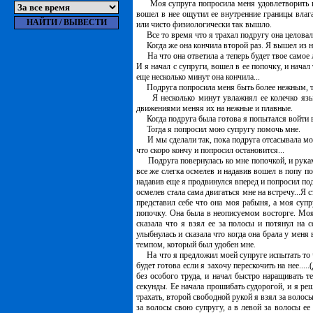
Моя супруга попросила меня удовлетворить подр
вошел в нее ощутил ее внутренние границы влага
или чисто физиологически так вышло.
Все то время что я трахал подругу она целовалас
Когда же она кончила второй раз. Я вышел из не
На что она ответила а теперь будет твое самое 
И я начал с супруги, вошел в ее попочку, и нача
еще несколько минут она кончила...
Подруга попросила меня быть более нежным, так
Я несколько минут увлажнял ее колечко язычк
движениями меняя их на нежные и плавные.
Когда подруга была готова я попытался войти в 
Тогда я попросил мою супругу помочь мне.
И мы сделали так, пока подруга отсасывала мой
что скоро кончу и попросил остановится...
Подруга повернулась ко мне попочкой, и рука
все же слегка осмелев и надавив вошел в попу по
надавив еще я продвинулся вперед и попросил по
осмелев стала сама двигаться мне на встречу...Я 
представил себе что она моя рабыня, а моя суп
попочку. Она была в неописуемом восторге. Моя 
сказала что я взял ее за полосы и потянул на 
улыбнулась и сказала что когда она брала у меня 
темпом, который был удобен мне.
На что я предложил моей супруге испытать то что
будет готова если я захочу перескочить на нее..
без особого труда, и начал быстро наращивать т
секунды. Ее начала прошибать судорогой, и я реш
трахать, второй свободной рукой я взял за волос
за волосы свою супругу, а в левой за волосы ее