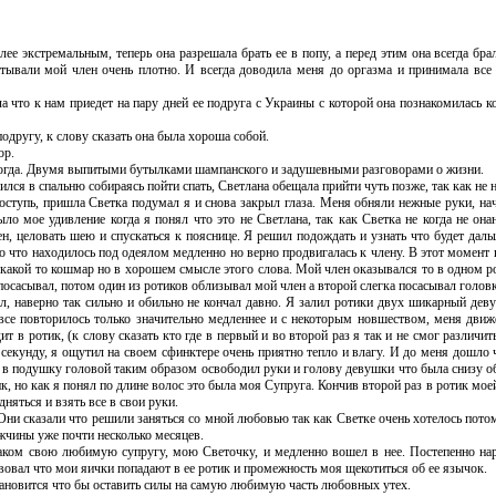
 экстремальным, теперь она разрешала брать ее в попу, а перед этим она всегда бра
ывали мой член очень плотно. И всегда доводила меня до оргазма и принимала все 
что к нам приедет на пару дней ее подруга с Украины с которой она познакомилась ко
другу, к слову сказать она была хороша собой.
ор.
гда. Двумя выпитыми бутылками шампанского и задушевными разговорами о жизни.
я в спальню собираясь пойти спать, Светлана обещала прийти чуть позже, так как не н
пь, пришла Светка подумал я и снова закрыл глаза. Меня обняли нежные руки, начал
о мое удивление когда я понял что это не Светлана, так как Светка не когда не она
н, целовать шею и спускаться к пояснице. Я решил подождать и узнать что будет дал
ло что находилось под одеялом медленно но верно продвигалась к члену. В этот момент
ся какой то кошмар но в хорошем смысле этого слова. Мой член оказывался то в одном 
 посасывал, потом один из ротиков облизывал мой член а второй слегка посасывал головк
 наверно так сильно и обильно не кончал давно. Я залил ротики двух шикарный деву
 все повторилось только значительно медленнее и с некоторым новшеством, меня движ
т в ротик, (к слову сказать кто где в первый и во второй раз я так и не смог различит
 секунду, я ощутил на своем сфинктере очень приятно тепло и влагу. И до меня дошло 
я в подушку головой таким образом освободил руки и голову девушки что была снизу о
ик, но как я понял по длине волос это была моя Супруга. Кончив второй раз в ротик мое
няться и взять все в свои руки.
 сказали что решили заняться со мной любовью так как Светке очень хотелось потому
ужчины уже почти несколько месяцев.
ом свою любимую супругу, мою Светочку, и медленно вошел в нее. Постепенно нар
вовал что мои яички попадают в ее ротик и промежность моя щекотиться об ее язычок.
новится что бы оставить силы на самую любимую часть любовных утех.