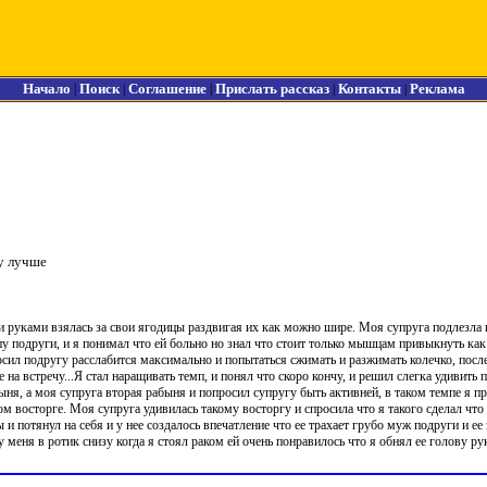
Начало
Поиск
Соглашение
Прислать рассказ
Контакты
Реклама
|
|
|
|
|
у лучше
и руками взялась за свои ягодицы раздвигая их как можно шире. Моя супруга подлезла 
пу подруги, и я понимал что ей больно но знал что стоит только мышцам привыкнуть как 
осил подругу расслабится максимально и попытаться сжимать и разжимать колечко, посл
 на встречу...Я стал наращивать темп, и понял что скоро кончу, и решил слегка удивить п
быня, а моя супруга вторая рабыня и попросил супругу быть активней, в таком темпе я 
м восторге. Моя супруга удивилась такому восторгу и спросила что я такого сделал что 
ы и потянул на себя и у нее создалось впечатление что ее трахает грубо муж подруги и ее
у меня в ротик снизу когда я стоял раком ей очень понравилось что я обнял ее голову ру