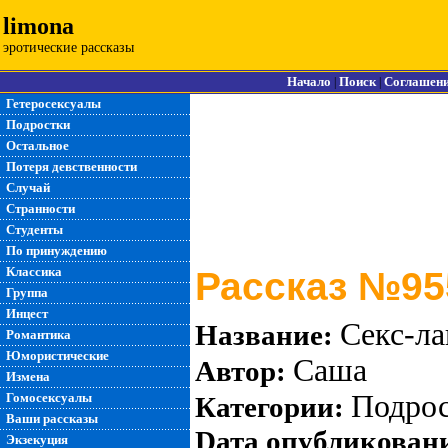
limona
эротические рассказы
Начало
Поиск
Соглашен
|
|
Гетеросексуалы
Подростки
Остальное
Потеря девственности
Случай
Странности
Студенты
По принуждению
Классика
Рассказ №95
Группа
Инцест
Секс-ла
Название:
Романтика
Юмористические
Саша
Автор:
Измена
Подро
Гомосексуалы
Категории:
Ваши рассказы
Dата опубликован
Экзекуция