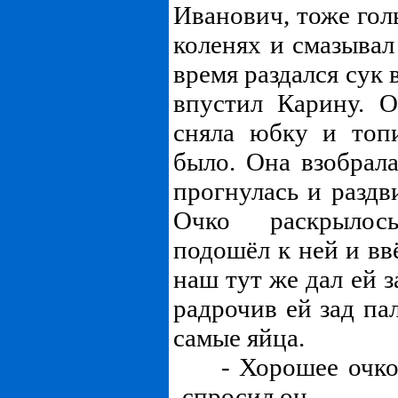
Иванович, тоже гол
коленях и смазывал
время раздался сук 
впустил Карину. 
сняла юбку и топ
было. Она взобрала
прогнулась и раздв
Очко раскрылос
подошёл к ней и вв
наш тут же дал ей 
радрочив ей зад па
самые яйца.
- Хорошее очко. 
-спросил он.