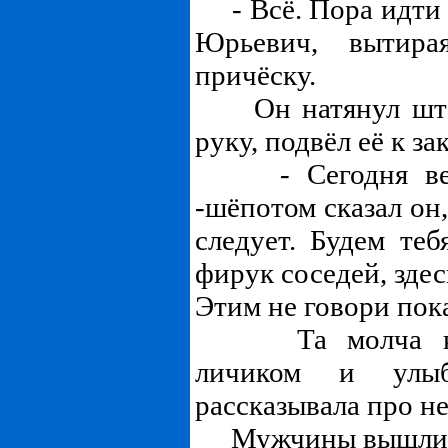
- Всё. Пора идти о
Юрьевич, вытир
причёску.
Он натянул штан
руку, подвёл её к з
- Сегодня вече
-шёпотом сказал он,
следует. Будем те
фирук соседей, здес
Этим не говори пок
Та молча кивн
личиком и улыб
рассказывала про не
Мужчины вышли че