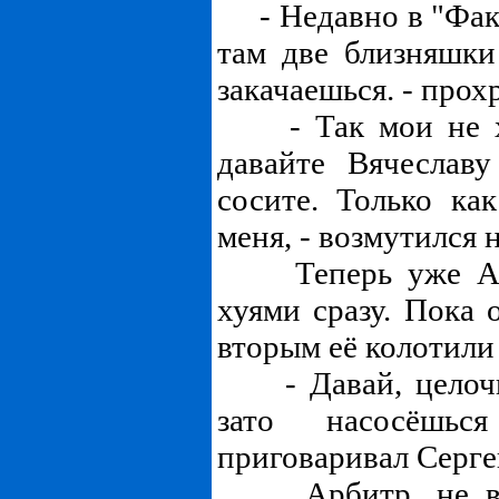
- Недавно в "Факе
там две близняшки
закачаешься. - прох
- Так мои не ху
давайте Вячеслав
сосите. Только как
меня, - возмутился 
Теперь уже Али
хуями сразу. Пока 
вторым её колотили 
- Давай, целочка
зато насосёшьс
приговаривал Серг
Арбитр, не выд