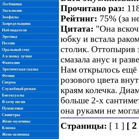
Лесбиянки
Прочитано раз:
118
Эксклюзив
Рейтинг:
75% (за н
Зоофилы
Запредельщина
Цитата:
"Она вскочи
Наблюдатели
юбку и встала рако
Эротика
Поэзия
столик. Оттопырив 
Оральный секс
А в попку лучше
смазала анус и разв
Фантазии
Нам открылось ещё 
Эротическая сказка
Фетиш
розового цвета вну
Сперма
краям колечка. Диа
Служебный роман
Бисексуалы
больше 2-х сантиме
Я хочу пи-пи
она руками не могла 
Пушистики
Свингеры
Жено-мужчины
2
Страницы:
[ 1 ]
[
Клизма
Жена-шлюшка