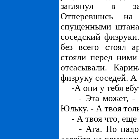
заглянул в за
Отперевшись на
спущенными штана
соседский физрук
без всего стоял а
стояли перед ними
отсасывали. Кари
физруку соседей. А
-А они у тебя ебут
- Эта может, - ск
Юльку. - А твоя тол
- А твоя что, еще 
- Ага. Но надо у