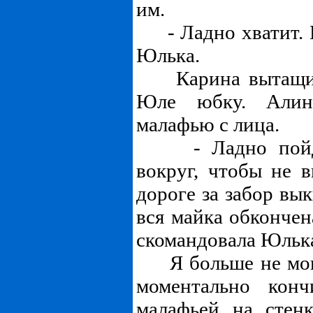
им.
- Ладно хватит. Б
Юлька.
Карина вытащила
Юле юбку. Алин
малафью с лица.
- Ладно пойдём
вокруг, чтобы не 
дороге за забор вы
вся майка обкончен
скомандовала Юлька
Я больше не мог 
моментально кон
малафьей на стен