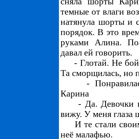
сняла шорты Кари
темные от влаги воз
натянула шорты и с
порядок. В это вре
руками Алина. П
давал ей говорить.
- Глотай. Не бойс
Та сморщилась, но 
- Понравилась?
Карина
- Да. Девочки по
вижу. У меня глаза 
И те стали своим
неё малафью.