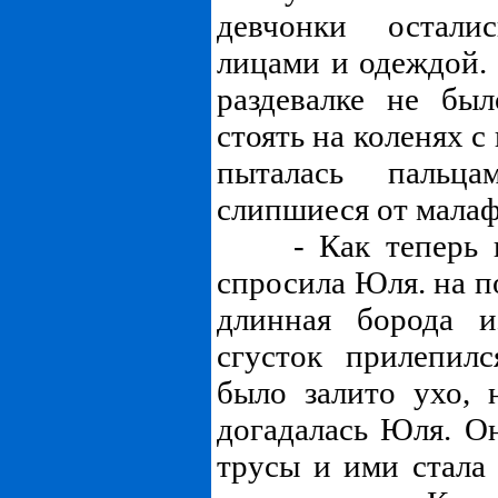
девчонки остал
лицами и одеждой.
раздевалке не бы
стоять на коленях 
пыталась пальца
слипшиеся от малаф
- Как теперь по
спросила Юля. на п
длинная борода 
сгусток прилепил
было залито ухо, 
догадалась Юля. Он
трусы и ими стала