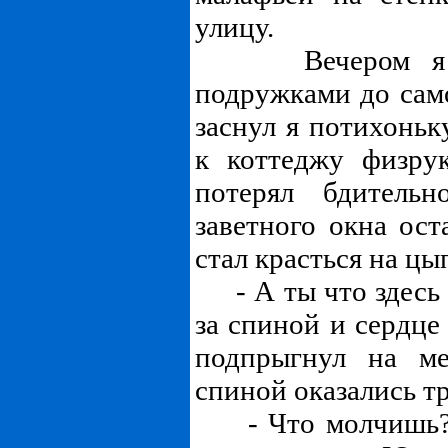
улицу.
Вечером я укр
подружками до само
заснул я потихоньк
к коттеджу физру
потерял бдитель
заветного окна ост
стал красться на цы
- А ты что здесь 
за спиной и сердце
подпрыгнул на ме
спиной оказались т
- Что молчишь? Т