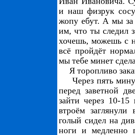
Иван Ивановича. Су
и наш физрук сосу
жопу ебут. А мы за
им, что ты следил 
хочешь, можешь с 
всё пройдёт норма
мы тебе минет сдел
Я торопливо закач
Через пять минут
перед заветной дв
зайти через 10-15
втроём заглянули
голый сидел на ди
ноги и медленно 