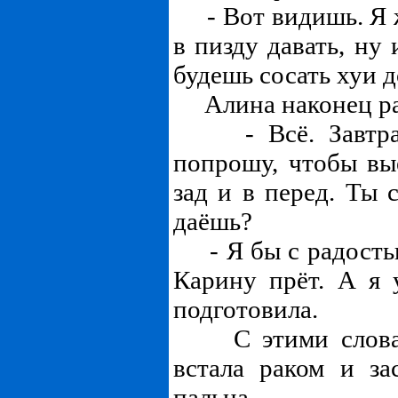
- Вот видишь. Я ж
в пизду давать, ну 
будешь сосать хуи д
Алина наконец раз
- Всё. Завтра 
попрошу, чтобы вы
зад и в перед. Ты 
даёшь?
- Я бы с радостью
Карину прёт. А я
подготовила.
С этими словами
встала раком и за
пальца.