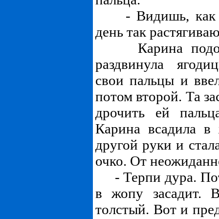
- Видишь, как л
день так растягиваю
Карина подошл
раздвинула ягоди
свои пальцы и вве
потом второй. Та за
дрочить ей пальц
Карина всадила в
другой руки и стал
очко. От неожиданн
- Терпи дура. Пот
в жопу засадит. 
толстый. Вот и пред