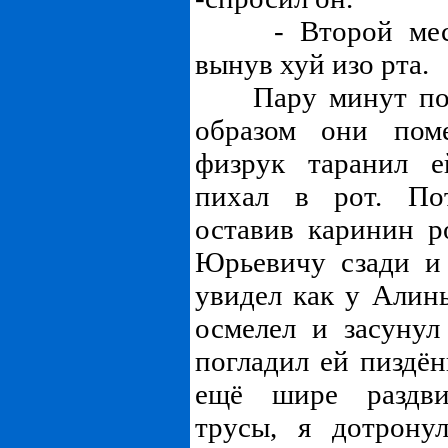
- Второй месяц
вынув хуй изо рта.
Пару минут поеб
образом они пом
физрук таранил е
пихал в рот. По
оставив каринин р
Юрьевичу сзади и 
увидел как у Алины
осмелел и засуну
погладил ей пиздён
ещё шире раздви
трусы, я дотрону