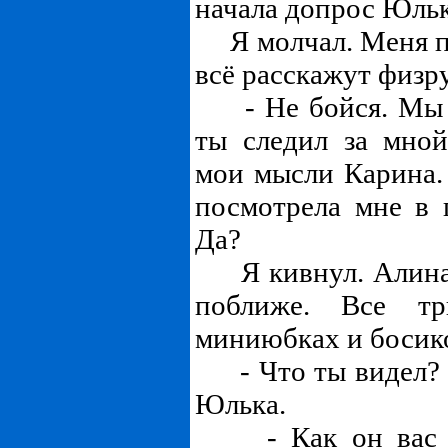
начала допрос Юльк
Я молчал. Меня по
всё расскажут физру
- Не бойся. Мы т
ты следил за мной
мои мысли Карина.
посмотрела мне в г
Да?
Я кивнул. Алина
поближе. Все т
миниюбках и босик
- Что ты видел? Г
Юлька.
- Как он вас вч