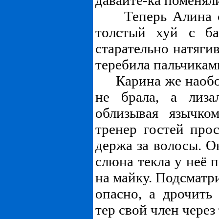
давайте-ка поменял
Теперь Алина со
толстый хуй с ба
старательно натягив
теребила пальчиками
Карина же наобор
не брала, а лиза
облизывая язычко
тренер гостей прос
держа за волосы. О
слюна текла у неё 
на майку. Подсматр
опасно, а дрочить
тер свой член через